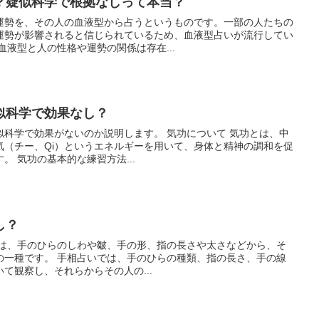
？疑似科学で根拠なしって本当？
運勢を、その人の血液型から占うというものです。一部の人たちの
運勢が影響されると信じられているため、血液型占いが流行してい
は、血液型と人の性格や運勢の関係は存在...
似科学で効果なし？
似科学で効果がないのか説明します。 気功について 気功とは、中
気（チー、Qi）というエネルギーを用いて、身体と精神の調和を促
すことを目的とした練習法です。 気功の基本的な練習方法...
し？
らの種類、指の長さ、手の線
て観察し、それらからその人の...