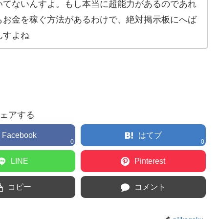
いてないんすよ。もし本当に超能力があるのであれ
もお金を稼ぐ方法があるわけで、絶対掲示板にへば
んすよね
ェアする
Facebook
はてブ
0
0
LINE
Pinterest
コピー
コメント