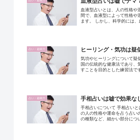
血液型占いは嘘でデマ
占い・超能力
血液型占いとは、人の性格や
間で、血液型によって性格や
ます。 しかし、科学的に
ヒーリング・気功は疑
占い・超能力
気功やヒーリングについて疑
国の伝統的な健康法であり、
手相占いは嘘で効果な
占い・超能力
手相占いについて 手相占いとは、手のひらのしわや皺、手の形、指の長さや太さなどから、そ
の人の性格や運命を占う占いの一種です。 手相占いでは、手のひ
の種類など、細かい部分につい