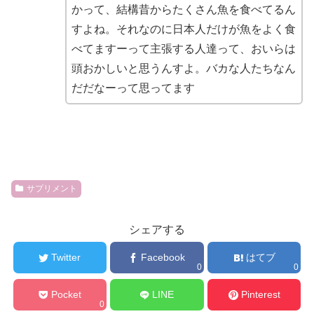
かって、結構昔からたくさん魚を食べてるん
すよね。それなのに日本人だけが魚をよく食
べてますーって主張する人達って、おいらは
頭おかしいと思うんすよ。バカな人たちなん
だだなーって思ってます
サプリメント
シェアする
Twitter
Facebook
はてブ
0
0
Pocket
LINE
Pinterest
0