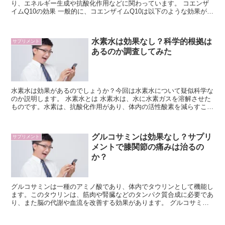
り、エネルギー生成や抗酸化作用などに関わっています。 コエンザ
イムQ10の効果 一般的に、コエンザイムQ10は以下のような効果が期
待されています： 抗酸化作用: コ...
水素水は効果なし？科学的根拠は
サプリメント
あるのか調査してみた
水素水は効果があるのでしょうか？今回は水素水について疑似科学な
のか説明します。 水素水とは 水素水は、水に水素ガスを溶解させた
ものです。水素は、抗酸化作用があり、体内の活性酸素を減らすこと
ができるため、健康に良いとされています。 ...
グルコサミンは効果なし？サプリ
サプリメント
メントで膝関節の痛みは治るの
か？
グルコサミンは一種のアミノ酸であり、体内でタウリンとして機能し
ます。このタウリンは、筋肉や腎臓などのタンパク質合成に必要であ
り、また脳の代謝や血流を改善する効果があります。 グルコサミン
は、筋肉疲れや運動後の負傷などスポーツパフォーマ...